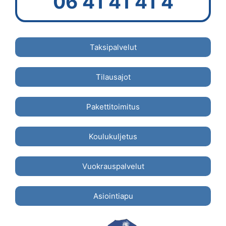
06 41 41 41 4
Taksipalvelut
Tilausajot
Pakettitoimitus
Koulukuljetus
Vuokrauspalvelut
Asiointiapu