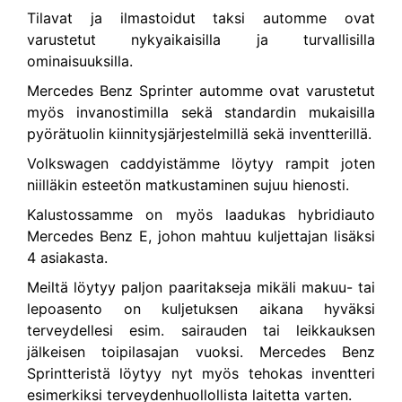
Tilavat ja ilmastoidut taksi automme ovat
varustetut nykyaikaisilla ja turvallisilla
ominaisuuksilla.
Mercedes Benz Sprinter automme ovat varustetut
myös invanostimilla sekä standardin mukaisilla
pyörätuolin kiinnitysjärjestelmillä sekä inventterillä.
Volkswagen caddyistämme löytyy rampit joten
niilläkin esteetön matkustaminen sujuu hienosti.
Kalustossamme on myös laadukas hybridiauto
Mercedes Benz E, johon mahtuu kuljettajan lisäksi
4 asiakasta.
Meiltä löytyy paljon paaritakseja mikäli makuu- tai
lepoasento on kuljetuksen aikana hyväksi
terveydellesi esim. sairauden tai leikkauksen
jälkeisen toipilasajan vuoksi. Mercedes Benz
Sprintteristä löytyy nyt myös tehokas inventteri
esimerkiksi terveydenhuollollista laitetta varten.