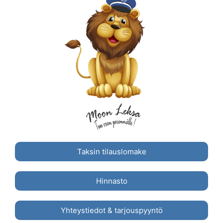
Taksin tilauslomake
Hinnasto
Yhteystiedot & tarjouspyyntö