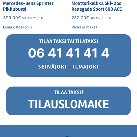
Mercedes-Benz Sprinter
Moottorikelkka Ski-Doo
Pikkubussi
Renegade Sport 600 ACE
399,00
€
230,00
€
sis alv 25,5%
sis alv 25,5%
Lisää ostoskoriin
Varaa ja maksa
TILAA TAKSI TAI TILATAKSI
06 41 41 41 4
SEINÄJOKI – ILMAJOKI
TILAA TAKSI !
TILAUSLOMAKE