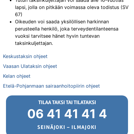
Tutun taksinkuljettajan voi saada alle 16-vuotias
lapsi, jolla on pitkään voimassa oleva todistus (SV
67)
Oikeuden voi saada yksilöllisen harkinnan
perusteella henkilö, joka terveydentilanteensa
vuoksi tarvitsee hänet hyvin tuntevan
taksinkuljettajan.
Keskustaksin ohjeet
Vaasan Ulataksin ohjeet
Kelan ohjeet
Etelä-Pohjanmaan sairaanhoitopiirin ohjeet
TILAA TAKSI TAI TILATAKSI
06 41 41 41 4
SEINÄJOKI – ILMAJOKI