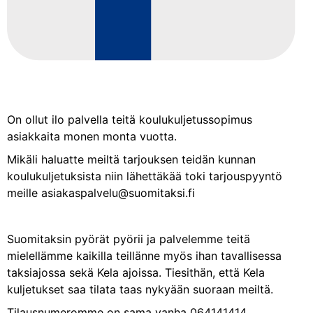
On ollut ilo palvella teitä koulukuljetussopimus
asiakkaita monen monta vuotta.
Mikäli haluatte meiltä tarjouksen teidän kunnan
koulukuljetuksista niin lähettäkää toki tarjouspyyntö
meille asiakaspalvelu@suomitaksi.fi
Suomitaksin pyörät pyörii ja palvelemme teitä
mielellämme kaikilla teillänne myös ihan tavallisessa
taksiajossa sekä Kela ajoissa. Tiesithän, että Kela
kuljetukset saa tilata taas nykyään suoraan meiltä.
Tilausnumeromme on sama vanha 064141414